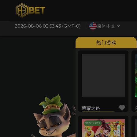
2026-08-06 02:53:44 (GMT-0)
简体中文
热门游戏
荣耀之路
96.95% RTP