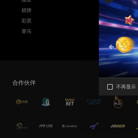
棋牌
条款与条
彩票
联系我们
赛马
合作伙伴
不再显示