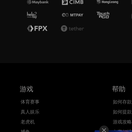
游戏
帮助
体育赛事
如何存款
真人娱乐
如何提款
老虎机
游戏攻略
捕鱼
负责任博